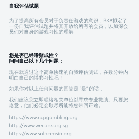
自我评估试题
为了提高所有会员对于负责任游戏的意识，BK8拟定了
一份自我评估试题并将其开放给所有的会员，以加深会
员们对自身的游戏习性的理解
您是否已经嗜赌成性？
问问自己以下几个问题：
现在就通过这个简单快速的自我评估测试，在数分钟内
明白自己的博彩习性吧！
如果你对以上任何问题的回答是 "是" 的话，
我们建议您立即联络相关单位以寻求专业救助。只要您
愿意，他们必定会歇尽所能将您带回正途。
https://www.ncpgambling.org
http://www.wecare.org.sg
https://www.solaceasia.org