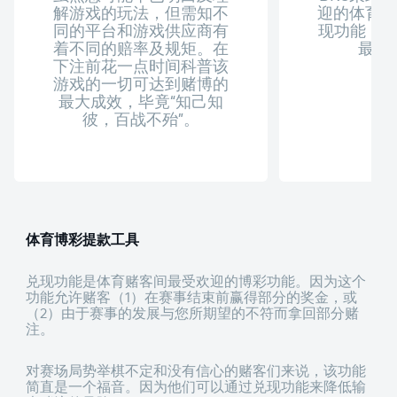
解游戏的玩法，但需知不
迎的体育
同的平台和游戏供应商有
现功能，
着不同的赔率及规矩。在
最大
下注前花一点时间科普该
游戏的一切可达到赌博的
最大成效，毕竟“知己知
彼，百战不殆”。
体育博彩提款工具
兑现功能是体育赌客间最受欢迎的博彩功能。因为这个
功能允许赌客（1）在赛事结束前赢得部分的奖金，或
（2）由于赛事的发展与您所期望的不符而拿回部分赌
注。
对赛场局势举棋不定和没有信心的赌客们来说，该功能
简直是一个福音。因为他们可以通过兑现功能来降低输