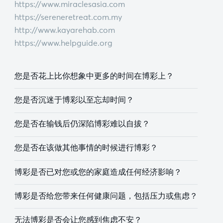
https://www.miraclesasia.com
https://sereneretreat.com.my
http://www.kayarehab.com
https://www.helpguide.org
您是否花上比你想象中更多的时间在博彩上？
您是否沉迷于博彩以至忘却时间？
您是否在输钱后仍深陷博彩难以自拔？
您是否在该做其他事情的时候进行博彩？
博彩是否已对您或您的家庭造成任何经济影响？
博彩是否给您带来任何健康问题，包括压力或焦虑？
无法博彩是否会让您感到焦虑不安？