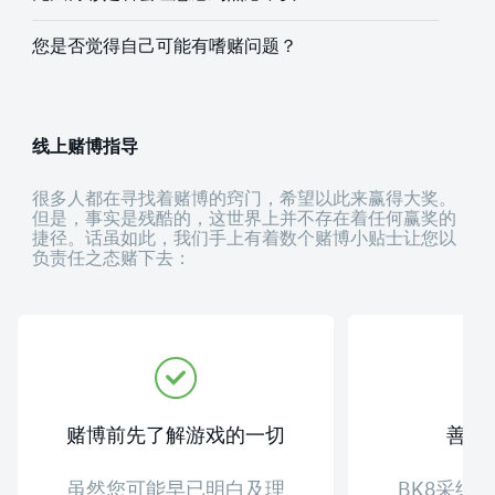
您是否觉得自己可能有嗜赌问题？
线上赌博指导
很多人都在寻找着赌博的窍门，希望以此来赢得大奖。
但是，事实是残酷的，这世界上并不存在着任何赢奖的
捷径。话虽如此，我们手上有着数个赌博小贴士让您以
负责任之态赌下去：
赌博前先了解游戏的一切
善用
虽然您可能早已明白及理
BK8采纳