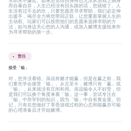
求助永不嫌迟。如果您觉得自身再也无法从游戏上抽身
而自暴自弃，人生已经没有回头路的话，您就错了。人
生没有过不去的坎，只要您愿意寻求帮助，我们必定伸
出援手，竭尽全力将您带回正轨，让您重新掌握人生的
主动权。玩家们可以按照他们的意愿来选择求助的方
法，如与身边关心您的人沟通，或加入赌博支援组来作
为寻求帮助的第一步。
责任
接受「输」
对，您并没看错。虽说有赌才能赢，但是在赢之前，我
们要先学会接受「输」。从古至今，赌博只有「赢」或
「输」，从来就没有庄闲和局。虽说输令人不好受，但
是我们可以换个角度来看「输」这一事，尝试专注在
「输」中所学到的知识，因为「输」中自有黄金屋。切
记，只有在您做好了享受游戏过程的心态和能赢亦可输
的心理准备后才开始赌博。