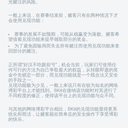
光赌注的风险。
一般上来说，在赛事结束前，赌客只有在两种情况下才
会使用兑现功能：
赛事的发展不如预期，可能从稳赢变为落败。赌客希
望借着兑现功能来提早领取部分的奖金。
为了避免因输局而失去所有赌注而使用兑现功能来拿
回部分的赌注。
正所谓“好汉不吃眼前亏”，机会当前，玩家们可使用任
何可行的方法为自己争取最大的权益，从转眼即逝的奖
金中先锁定一部分，而兑现功能就是一个既合法又安全
的手段之一。
兑现功能极为少见，一般上来说只有在较为知名的网络
博彩平台上才能找到。BK8在接纳该功能时对其进行了
不同程度的修正，使得该平台上的兑现功能与众不同。
与其他的网络博彩平台相比，BK8的兑现功能显得更系
统化和简洁，让赌客能在简单且的安全操作下享受博彩
的快乐。