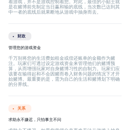
着游戏，并不是游戏控制着您。对此，最佳的小贴士就
是在赌博前先制定当日赢和输的底线，当次数已达到其
中一者的底线后就果断地从游戏中抽身而去。
财政
管理您的游戏资金
千万别将您的生活费如租金或偿还账单的金额作为赌
注。玩家们可透过设定游戏资金来管理他们的赌博预
算，从而增强玩家对自身赌博习性的自制力。玩家们应
该要在输得起和不会因赌而卷入财务问题的情况下才开
始赌博。最重要的是，需为自己的生活和赌博划下明确
的分界线。
关系
求助永不嫌迟，只怕事主不问